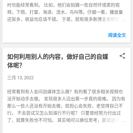
的博主，并简单的研究了一下他们的作品，
时也能经常看到。 比如，他们会拍摄一些自然环境类的视
大多数是不露脸的， 低成本的创作 。 好
频，下雨、打雷、海浪、流水、鸟叫等。仔细一看，播放量
吧，那今天就 分享几个我觉得可以做内容创
还挺多，收益也应该不错。 于是，就有很多新博主也想要在
意 。 1、手工类 在 书法、绘画、雕刻、 捏
YouTube做放松频道获得一份收益。但很多人不知道该如何
泥人 的视频里，我们很少能看到 创作者 的
下手，就通过搜索看了一些视频教学。 做自媒体教学频道的
阅读全文
身影，他们只是录制了一双手在作画的过
博主会告诉广大网友，如何在YouTube做 不露脸 的视频，通
程，播放量不错，收益自然不用说了。 抖音
过免费的无版权素材网站下载视频，然后进行一番剪辑发
上有些很多就是这么做的，比如画一些以假
布，一天就能赚到多少。 把视频的制作全过程，毫无保留
如何利用别人的内容，做好自己的自媒
乱真的3D画，龙飞凤舞的 书法，用手工泥 捏
的、保姆级别的、手把手传授给所有观看的人。 看起来操作
体呢？
人像，用蔬菜做成创意手工，鸡蛋雕刻，手
十分的简单！ 当做起来时，就会遇到很多的问题，比如不给
翻书、折纸、个性签名、logo设计、编织等
推荐量，没有播放量，满足YouTube合作伙伴计划条件后，
三月 13, 2022
纯技术活儿，这些几乎是不露脸也可以拍摄
审核不通过。 而频道申请YouTube Partner Program (YPP)被
的视频。 如果这些你都不会，也没关系。 手
拒的最主要原因：重复使用他人的内容，而未为此类内容增
经常看到有人会问自媒体怎么做？有的看了很多相关视频也
抄书本你也应该会吧，头条前段时间手抄书
加了原始的评论或教育观点。 而这些人这么做的教学视频的
没开始动手去做。 发现很多人迈出第一步真的很难。 因为有
很火，字写的不好看也没关系，主要是展现
博主是没有错的，都是为了获得收益，当人们播放他们的视
那么一些人还没有开始去做，就担心会失败，老觉得自己不
一个过程。 油管和B站还有一些专门直播学
频，就会展示广告，产生收益，最后他们获得了广告分成。
行。 不去尝试又怎么知道行不行呢？ 只要曾经努力付出过
习过程的，直播间里只能看到一个一双手在
这类放松视频的制作门槛很低( 成本低 )，竞争也相当的激
了，就算失败也不可怕。 其实咱可以换位思考，尝试逆向思
那看书写字，全程一句话没有，只是播放了
烈，全球人都可以做。 如果完全照大师们的教程去做，就会
维。 换一句话说，万一成功了呢？万一实现了呢？ 那么我们
一些轻松的纯音乐。 下图是YouTube成功的