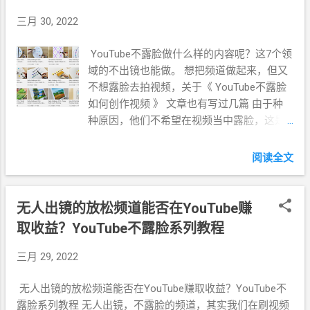
三月 30, 2022
YouTube不露脸做什么样的内容呢？这7个领
域的不出镜也能做。 想把频道做起来，但又
不想露脸去拍视频，关于《 YouTube不露脸
如何创作视频 》 文章也有写过几篇 由于种
种原因，他们不希望在视频当中露脸，这是
情理之中，也是很正常的事情 。 比如我，小
时候去放牛，被受惊的牛撞到了喉结，现在
阅读全文
不能像别人那样正常说话，虽然能发出声音
来，但做视频的话，真不好表达。 因此不想
露脸的 我 ，只能想着如何做不出镜，不说话
无人出镜的放松频道能否在YouTube赚
的视频，或者写点文章。 因为我最终的目的
取收益？YouTube不露脸系列教程
就是想赚钱啊。 那我在 YouTube不露脸，该
做什么样的内容呢？哪些领域的不出镜也能
三月 29, 2022
做？又能快速变现呢？ 于是我刷短视频，看
看短视频平台上哪些适合我，看了很多视频
无人出镜的放松频道能否在YouTube赚取收益？YouTube不
脑子也昏昏沉沉的，还好我看到了一些很棒
露脸系列教程 无人出镜，不露脸的频道，其实我们在刷视频