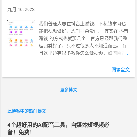
九月 16, 2022
我们普通人想在抖音上赚钱，不花钱学习也
能把视频做好，想割韭菜没门。 其实在 抖音
赚钱 的方式也就那几个，官方已经帮我们整
理归类好了，只不过很多人不知道而已。而
且这里边有很多教你怎么做视频，如何快速
涨粉，变现等视频教程，最关键的是免费。
跟着我左手右手一个慢动作，点开右上角的
阅读全文
三个横杠，找到创作者服务中心，点开这里
的全部分类，抖音所有视频课程和赚钱的方
式都在这了，平台对这些玩法都有详细的介
更多博文
绍。 上面有个学习中心，看到了吗？这里边
就有教你做内容、变现、运营、还有平台规
此博客中的热门博文
则。你把所有的课程统统学完后，再去做短
视频。只要你能力过关了，不管未来平台怎
4个超好用的AI配音工具，自媒体短视频必
么变化，依然有你的一席之地。 普通人想赚
备！免费！
钱的话，我建议你做中视频计划和全民任