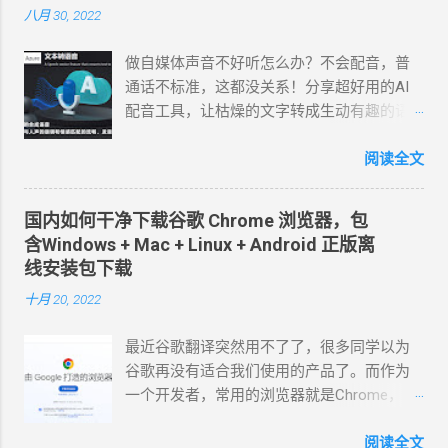
务，因为这两个方向门槛比较低，不需要投
八月 30, 2022
资一毛钱，零粉丝也可以做，比如说我做短
视频的投资，就是一个三脚架和一个补光
做自媒体声音不好听怎么办？不会配音，普
灯。而商品橱窗和团购带货需要1000个粉
通话不标准，这都没关系！分享超好用的AI
丝，如果你达到了这个要求也可以做。 我现
配音工具，让枯燥的文字转成生动有趣的语
在做的就是 中视频计划 ，露个脸，说几句
音。影视解说、游戏解说、 纪录片解说 、美
话，拍拍视频，发布后有播放量就有收益。
食解说、体育解说、旅游解说、知识科普、
阅读全文
退一万步讲，哪怕没有播放量，最差的结果
娱乐综艺、情感文案、企业宣传等博主都在
就是没有赚到钱，根本不存在亏钱的可能。
用的免费配音软件，声音接近真人。 4个超好
国内如何干净下载谷歌 Chrome 浏览器，包
虽然说普通人想要靠短视频暴富的可能性不
用的AI配音工具，自媒体短视频必备！ 1、
含Windows + Mac + Linux + Android 正版离
大，但是只要你足够努力，都是可以变现
Microsoft Azure Azure是微软旗下的一款 文
线安装包下载
的。 做我这样的口播视频，其实没有你想象
本转语音 工具，140 种语言和变体的 400 种
十月 20, 2022
的那么难! 为什么我敢这么说？因为我本身就
神经网络语音，通过简单地调整语速、音
是一个性格内向的人，平时沉默寡言，不善
调、发音和停顿等，可实现与人声的语调和
最近谷歌翻译突然用不了了，很多同学以为
于表达，也不爱闲聊。 先别划走，重点来
情感匹配的流畅、发音逼真自然的AI语音生
谷歌再没有适合我们使用的产品了。而作为
了。很多同学没有通过中视频计划的审核，
成器。 截至目前为止，中文配音员一共32
一个开发者，常用的浏览器就是Chrome，简
绝大多数是卡在原创这里，为了提高视频的
个，女配音员：晓萱、晓辰、晓涵、晓墨、
洁、快速，插件丰富，也是很多上网者的首
原创度，我建议真人出镜拍摄，一分钟以上
晓秋、晓辰、晓睿、晓双、晓颜、晓悠、晓
选。 其实直接访问谷歌中国官网下载安装就
阅读全文
的横屏视频。 可能有同学会问，面对镜头紧
梦、晓伊、晓甄；男配音员： 云杨、云希、