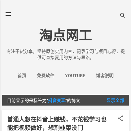
跳至主要内容
淘点网工
专注干货分享，坚持原创实用内容，记录学习与项目心得，提
供可直接复用的方法与思路。
首页
免费软件
YOUTUBE
博客说明
更多…
关于我
目前显示的是标签为“
抖音变现
”的博文
显示全部
博
文
普通人想在抖音上赚钱，不花钱学习也
能把视频做好，想割韭菜没门