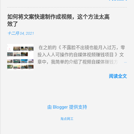
行了。 国内可以访问的谷歌中国官网（三个
张忘词怎么办？ 接下来，你只需要跟着我的
云野 、云枫、云皓、云健、云夏、云泽。 最
都一样）： https://www.google.cn/chrome/
步骤去拍视频，即使你是零基础的小白也能
近新增方言版的 云希(男，西南，云贵川桂
如何将文案快速制作成视频，这个方法太高
https://www.google.cn/chrome/ index.html
轻松的拍出比很好的视频。 我这里用的是度
)、 云翔 (男，吉鲁) 、 云登 (男，河南) 、晓
效了
https://www.google.cn/intl/zh-CN/chrome/
咔剪辑，真心建议试用一下。这是一款专门
北 (女，东北) 、 晓妮 (女，陕西)。 曉臻
十二月 04, 2021
index.html是网站首页的网页文件。 注意：在
为口播 自媒体 研发的剪辑软件，它可以帮助
(女，台湾普通话) 、曉雨 (女，台湾普通话)、
这里，你直接点击下载按钮，下载下来的
你避免录视频时的尴尬，还能彻底解决新手
雲哲 ( 男 ，台湾普通话) 、 曉曼 (女，粤
在之前的《 不露脸不出镜也能月入过万，零
“ChromeSetup.exe”是一个在线安装包，如下
小白不会剪视频的问题。 首先，把提前写好
语)、 曉佳 (女，粤语)、 雲龍 (男 ，粤语 ) 。
投入人人可操作的自媒体视频赚钱项目 》文
图，1.36MB。 它在安装时，必须网络环境保
的稿子复制粘贴到提词器里。点击这个蓝色
在西瓜、抖音、快手等视频平台里，我们所
章中，我简单的介绍了视频自媒体赚钱方
持畅通，对于有些无网络和网速慢的朋友们
的按钮倒计时结束就开始拍摄了，这时候只
听到最多的就是 云希 的声音。 Azure链接：
法，而文案在自媒体中的重要性不言而喻。
来说非常不方便。 Chrome 浏览器离线安装
需要照着稿子念，文字会跟着你的语速滚
https://azure.microsoft.com/zh-
每天制作视频，我会先 写文案 ，再查找素
阅读全文
包下载 在原官方网址后加了个“?
动，在这里还可以调节滚动速度和字体的颜
cn/services/cognitive-services/text-to-
材，然后把写好的文案进行配音，再将视频
standalone=1”，standalone(独立)，即独立安
色、大小。 你的口播视频录好之后，用“快速
speech/#features ( 官方改版无法使用 ) 使
素材和配音导入到视频编辑软件中剪辑。 其
装包。 https://www.google.cn/chrome/?
剪辑”这个功能，就可以把无声、卡顿、重复
用心得： 无需注册登录即可免费使用，不会
实这个过程，每天真的要花费很多时间去
standalone=1
这些片段都剪掉了，关键它还能自动识别生
存储你的数据，也无法导出音频文件。可以
做，如 写文案 ，快的时候一个小时能写好，
https://www.google.cn/chrome/index.html?
成字幕，整个剪辑过程只需要几秒钟的时
由 Blogger 提供支持
使用录屏或录音软件，录制已生成的音频。
但是慢的时候几个小时也写不出来一篇。 在
standalone=1 网页会根据你访问的设备进行
间，这功能太实用了！我看谁还不会剪辑。
2、Clipchamp Clipchamp是微软旗下公司，
配音时，如果是自己配音，虽然对录音设备
淘点网工
识别，然后提供相应的版本。比如，你的电
当然，为了让视频内容更丰富...
一个快捷简便而且免费的在线视频编辑器。
要求不高，但是要有安静的录音场地，而且
脑系统是Windows，直接给你下载
所有人都能轻松在浏览器中编辑视频，让任
还要带有感情色彩的。以1500字为例，录好