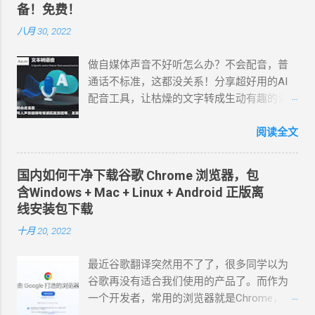
备！免费！
开，初始化引导直接无情地把我卡在了第 5
步： Sign into Google 。 不就是登录吗？点
八月 30, 2022
它！结果浏览器弹出来，暗示我需要绑定
Google Cloud Billing。点进计费那一刻，我沉
做自媒体声音不好听怎么办？不会配音，普
默了—— 它竟然强制要求 Visa/Mastercard 外
通话不标准，这都没关系！分享超好用的AI
币信用卡。 作为国内开发者，没信用卡简直
配音工具，让枯燥的文字转成生动有趣的语
是劝退第一大门槛。都 2026 年了，硅谷大厂
音。影视解说、游戏解说、 纪录片解说 、美
依然沿用着欧美古老的信用自动扣款逻辑。
食解说、体育解说、旅游解说、知识科普、
阅读全文
它们为了防薅羊毛、控制坏账风险，用信用
娱乐综艺、情感文案、企业宣传等博主都在
卡做天然的“实名和资产背书”，却把大批手里
用的免费配音软件，声音接近真人。 4个超好
国内如何干净下载谷歌 Chrome 浏览器，包
只有借记卡和移动支付的无卡党拒之门外。
用的AI配音工具，自媒体短视频必备！ 1、
含Windows + Mac + Linux + Android 正版离
上图是 Antigravity界面，下图是 Antigravity网
Microsoft Azure Azure是微软旗下的一款 文
线安装包下载
站页面 第二道关卡：幽灵般的“浏览器回弹死
本转语音 工具，140 种语言和变体的 400 种
十月 20, 2022
循环” 行，大厂有大厂的傲慢，开发者有开发
神经网络语音，通过简单地调整语速、音
者的对策。 我仔细瞅了瞅引导界面，发现正
调、发音和停顿等，可实现与人声的语调和
最近谷歌翻译突然用不了了，很多同学以为
下方有一行灰色小字： Use a GCP project
情感匹配的流畅、发音逼真自然的AI语音生
谷歌再没有适合我们使用的产品了。而作为
instead 。 天无绝人之路！ 这意味着我可以
成器。 截至目前为止，中文配音员一共32
一个开发者，常用的浏览器就是Chrome，简
通过 Google AI Studio 免费创建一个项目，
个，女配音员：晓萱、晓辰、晓涵、晓墨、
洁、快速，插件丰富，也是很多上网者的首