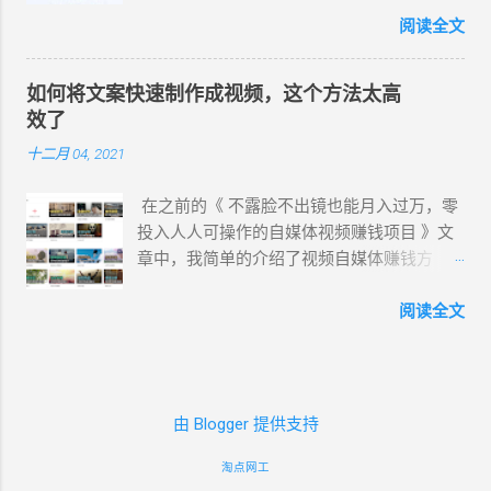
直接拿白嫖的 Gemini API Key 和 Project ID
晓秋、晓辰、晓睿、晓双、晓颜、晓悠、晓
选。 其实直接访问谷歌中国官网下载安装就
阅读全文
绕过去。 说干就干，去 AI Studio 拿到了以
梦、晓伊、晓甄；男配音员： 云杨、云希、
行了。 国内可以访问的谷歌中国官网（三个
AIzaSy... 开头的密钥，甚至在本地用 curl 跑
云野 、云枫、云皓、云健、云夏、云泽。 最
都一样）： https://www.google.cn/chrome/
了一下测试： curl
近新增方言版的 云希(男，西南，云贵川桂
如何将文案快速制作成视频，这个方法太高
https://www.google.cn/chrome/ index.html
"https://generativelanguage.googleapis.com/
)、 云翔 (男，吉鲁) 、 云登 (男，河南) 、晓
效了
https://www.google.cn/intl/zh-CN/chrome/
v1beta/models/gemini-flash-
北 (女，东北) 、 晓妮 (女，陕西)。 曉臻
十二月 04, 2021
index.html是网站首页的网页文件。 注意：在
latest:generateContent" \ -H ...
(女，台湾普通话) 、曉雨 (女，台湾普通话)、
这里，你直接点击下载按钮，下载下来的
雲哲 ( 男 ，台湾普通话) 、 曉曼 (女，粤
在之前的《 不露脸不出镜也能月入过万，零
“ChromeSetup.exe”是一个在线安装包，如下
语)、 曉佳 (女，粤语)、 雲龍 (男 ，粤语 ) 。
投入人人可操作的自媒体视频赚钱项目 》文
图，1.36MB。 它在安装时，必须网络环境保
在西瓜、抖音、快手等视频平台里，我们所
章中，我简单的介绍了视频自媒体赚钱方
持畅通，对于有些无网络和网速慢的朋友们
听到最多的就是 云希 的声音。 Azure链接：
法，而文案在自媒体中的重要性不言而喻。
来说非常不方便。 Chrome 浏览器离线安装
https://azure.microsoft.com/zh-
每天制作视频，我会先 写文案 ，再查找素
阅读全文
包下载 在原官方网址后加了个“?
cn/services/cognitive-services/text-to-
材，然后把写好的文案进行配音，再将视频
standalone=1”，standalone(独立)，即独立安
speech/#features ( 官方改版无法使用 ) 使
素材和配音导入到视频编辑软件中剪辑。 其
装包。 https://www.google.cn/chrome/?
用心得： 无需注册登录即可免费使用，不会
实这个过程，每天真的要花费很多时间去
standalone=1
存储你的数据，也无法导出音频文件。可以
做，如 写文案 ，快的时候一个小时能写好，
https://www.google.cn/chrome/index.html?
由 Blogger 提供支持
使用录屏或录音软件，录制已生成的音频。
但是慢的时候几个小时也写不出来一篇。 在
standalone=1 网页会根据你访问的设备进行
2、Clipchamp Clipchamp是微软旗下公司，
配音时，如果是自己配音，虽然对录音设备
淘点网工
识别，然后提供相应的版本。比如，你的电
一个快捷简便而且免费的在线视频编辑器。