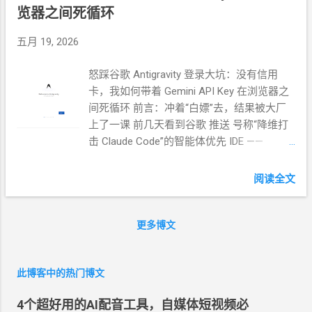
览器之间死循环
五月 19, 2026
怒踩谷歌 Antigravity 登录大坑：没有信用
卡，我如何带着 Gemini API Key 在浏览器之
间死循环 前言：冲着“白嫖”去，结果被大厂
上了一课 前几天看到谷歌 推送 号称“降维打
击 Claude Code”的智能体优先 IDE ——
Google Antigravity 。据说这玩意儿是 Agent-
First，能同时派好几个 AI 智能体帮你并行改
阅读全文
Bug、跑测试，排场拉满。 最重要的是： 预
览版提供慷慨的免费额度！ 作为一个资深羊
毛党加前端折腾流选手，我当时就坐不住
更多博文
了。不就是测个新工具吗？安排！然而，我
万万没想到，等待我的是一场长达数小时、
此博客中的热门博文
在终端与浏览器之间反复横跳的“死循环”折腾
之旅。 第一道关卡：都 2026 年了，大厂还
4个超好用的AI配音工具，自媒体短视频必
在死守信用卡？ 兴冲冲地下好软件，双击打