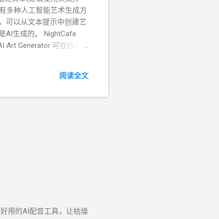
具有多种人工智能艺术生成方
I，可以从文本提示中创建艺
成的。 NightCafe
r AI Art Generator 可在线免
次创作还是要扣除1个积分的，还
 每天免费生成、调整和下
阅读全文
时，您才需要付费。 之前分
画作
好用的AI配音工具，让枯燥