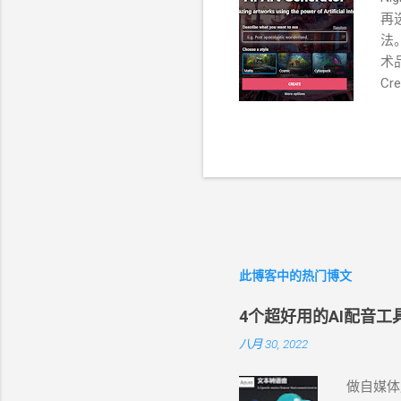
再
法
术
Cre
费
好
载
享
此博客中的热门博文
4个超好用的AI配音
八月 30, 2022
做自媒体