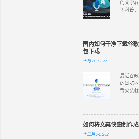
的文字转
识科普、
配音工具，
语言和变
和情感匹
晓萱、晓
国内如何干净下载谷歌 Chr
杨、云希
包下载
翔 (男，
十月 20, 2022
(女，台湾
。 在西
最近谷歌
https://
的浏览器
法使用 
载安装就行
录屏或录音
https://
费的在线
首页的网
版的可以
包，如下
果、模板等
常不方便。
网页版本
如何将文案快速制作成
即独立安装包。
然是基于
十二月 04, 2021
https: