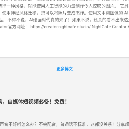
选择一种风格，就能使用人工智能的力量创作令人惊叹的图片。 它
。使用神经风格迁移，您可以将照片变成杰作。使用文本到图像的 A
品。 不得不说，AI绘画时代真的来了！如果不说，还真的看不出来这是AI生
ator官方网址： https://creator.nightcafe.studio/ NightCafe Creato
使用，也可在 Android 和 iOS 手机上使用。说是免费的，其实每
可以通过参与社区简单的任务可以赚取积分。 功能使用是否有限制？
多达5幅作品。 没有水印！只有当您想超过每日限额或打印您的作品
过百度出品的一款免费的AI作画神器： 输入一句话，AI为你生成创意
更多博文
工具，自媒体短视频必备！免费！
声音不好听怎么办？不会配音，普通话不标准，这都没关系！分享超