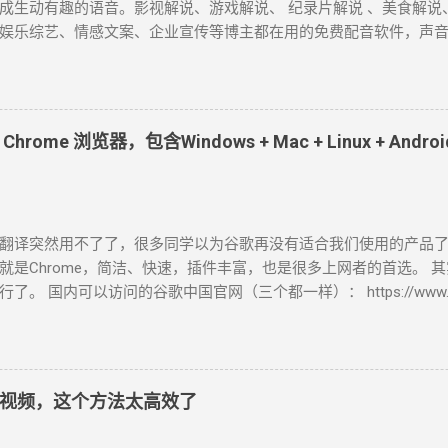
成生动有趣的语音。影视解说、游戏解说、 纪录片解说 、美食解说
娱乐综艺、情感文案、企业宣传等博主都在用的免费配音软件，声音接
自媒体短视频必备！ 1、Microsoft Azure Azure是微软旗下的一
体的 400 种神经网络语音，通过简单地调整语速、音调、发音和停
配的流畅、发音逼真自然的AI语音生成器。 截至目前为止，中文配
辰、晓涵、晓墨、晓秋、晓辰、晓睿、晓双、晓颜、晓悠、晓梦、晓
ome 浏览器，包含Windows + Mac + Linux + Andr
、云野 、云枫、云皓、云健、云夏、云泽。 最近新增方言版的 云希(
吉鲁) 、 云登 (男，河南) 、晓北 (女，东北) 、 晓妮 (女，陕西)。 
普通话)、 雲哲 ( 男 ，台湾普通话) 、 曉曼 (女，粤语)、 曉佳 (女，粤
瓜、抖音、快手等视频平台里，我们所听到最多的就是 云希 的声音。 A
翻译突然用不了了，很多同学以为谷歌再没有适合我们使用的产品
azure.microsoft.com/zh-cn/services/cognitive-services/text-to
就是Chrome，简洁、快速，插件丰富，也是很多上网者的首选。 
) 使用心得： 无需注册登录即可免费使用，不会存储你的数据，也无
了。 国内可以访问的谷歌中国官网（三个都一样）： https://www.googl
软件，录制已生成的音频。 2、Clipchamp Clipchamp是微
www.google.cn/chrome/ index.html https://www.google.cn/intl/zh-
视频编辑器。 所有人都能轻松在浏览器中编辑视频，让任何人都能讲
页文件。 注意：在这里，你直接点击下载按钮，下载下来的“ChromeSe
无限无水印导出，高达1080p (HD) 的导出分辨率，免费的音频、
图，1.36MB。 它在安装时，必须网络环境保持畅通，对于有些无
，可免费使用于YouTube、Facebook、Instagram、Pintere
 Chrome 浏览器离线安装包下载 在原官方网址后加了个“?standalone=
 需注册登录方可使用(直接用微软账号)，免费使用文字转语音工具
视频，这个方法太高效了
 https://www.google.cn/chrome/?standalone=1
Azure，但没有说话风格和音调的调节...
//www.google.cn/chrome/index.html?standalone=1 网