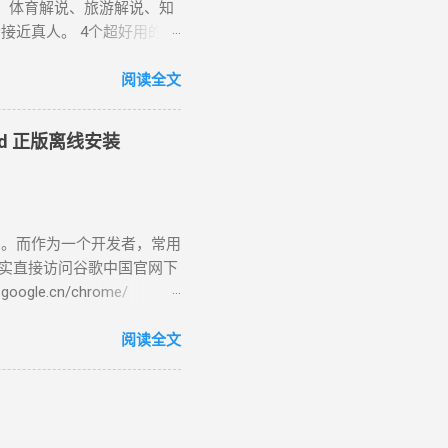
、体育解说、旅游解说、知
近真人。 4个超好用的AI
款 文本转语音 工具，140 种
顿等，可实现与人声的语调
阅读全文
音员一共32个，女配音员：
伊、晓甄；男配音员： 云
oid 正版离线安装
男，西南，云贵川桂 )、 云
曉臻 (女，台湾普通话) 、曉雨
语)、 雲龍 (男 ，粤语 )
zure链接：
了。而作为一个开发者，常用
-speech/#features ( 官方改版无
其实直接访问谷歌中国官网下
法导出音频文件。可以使用
e.cn/chrome/
软旗下公司，一个快捷简便而且免
CN/chrome/ index.html是网站
述值得分享的故事。 免费
tup.exe”是一个在线安装
阅读全文
图像和视频素材、滤镜、效
网络和网速慢的朋友们来说非
st等社交媒体平台。 使用心得：
1”，standalone(独立)，
！可导出视频和音频文件。虽
页会根据你访问的设备进行识别，然后提供