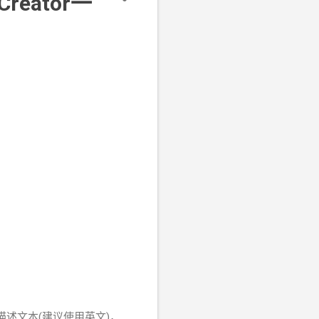
eator一
段描述文本(建议使用英文)，