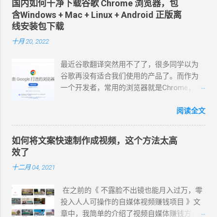
国内如何干净下载谷歌 Chrome 浏览器，包
所听到最多的就是 云希 的声音。 Azure链
用的AI配音工具，自媒体短视频必备！ 1、
含Windows + Mac + Linux + Android 正版离
接： https://azure.microsoft.com/zh-
Microsoft Azure Azure是微软旗下的一款 文
线安装包下载
cn/services/cognitive-services/text-to-
本转语音 工具，140 种语言和变体的 400 种
十月 20, 2022
speech/#features ( 官方改版无法使用 ) 使
神经网络语音，通过简单地调整语速、音
用心得： 无需注册登录即可免费使用，不会
调、发音和停顿等，可实现与人声的语调和
最近谷歌翻译突然用不了了，很多同学以为
存储你的数据，也无法导出音频文件。可以
情感匹配的流畅、发音逼真自然的AI语音生
谷歌再没有适合我们使用的产品了。而作为
使用录屏或录音软件，录制已生成的音频。
成器。 截至目前为止，中文配音员一共32
一个开发者，常用的浏览器就是Chrome，简
2、Clipchamp Clipchamp是微软旗下公司，
个，女配音员：晓萱、晓辰、晓涵、晓墨、
洁、快速，插件丰富，也是很多上网者的首
一个快捷简便而且免费的在线视频编辑器。
晓秋、晓辰、晓睿、晓双、晓颜、晓悠、晓
选。 其实直接访问谷歌中国官网下载安装就
阅读全文
所有人都能轻松在浏览器中编辑视频，让任
梦、晓伊、晓甄；男配音员： 云杨、云希、
行了。 国内可以访问的谷歌中国官网（三个
何人都能讲述值得分享的故事。 免费版的可
云野 、云枫、云皓、云健、云夏、云泽。 最
都一样）： https://www.google.cn/chrome/
以无限无水印导出，高达1080p (HD) 的导出
近新增方言版的 云希(男，西南，云贵川桂
如何将文案快速制作成视频，这个方法太高
https://www.google.cn/chrome/ index.html
分辨率，免费的音频、图像和视频素材、滤
)、 云翔 (男，吉鲁) 、 云登 (男，河南) 、晓
效了
https://www.google.cn/intl/zh-CN/chrome/
镜、效果、模板等，可免费使用于
北 (女，东北) 、 晓妮 (女，陕西)。 曉臻
十二月 04, 2021
index.html是网站首页的网页文件。 注意：在
YouTube、Facebook、Instagram、Pinterest
(女，台湾普通话) 、曉雨 (女，台湾普通话)、
这里，你直接点击下载按钮，下载下来的
等社交媒体平台。 使用心得： 网页版本 需
雲哲 ( 男 ，台湾普通话) 、 曉曼 (女，粤
在之前的《 不露脸不出镜也能月入过万，零
“ChromeSetup.exe”是一个在线安装包，如下
注册登录方可使用(直接用微软账号)，免费使
语)、 曉佳 (女，粤语)、 雲龍 (男 ，粤语 ) 。
投入人人可操作的自媒体视频赚钱项目 》文
图，1.36MB。 它在安装时，必须网络环境保
用文字转语音工具！可导出视频和音频文
在西瓜、抖音、快手等视频平台里，我们所
章中，我简单的介绍了视频自媒体赚钱方
持畅通，对于有些无网络和网速慢的朋友们
件。虽然是基于Azure，但没有说话风格和音