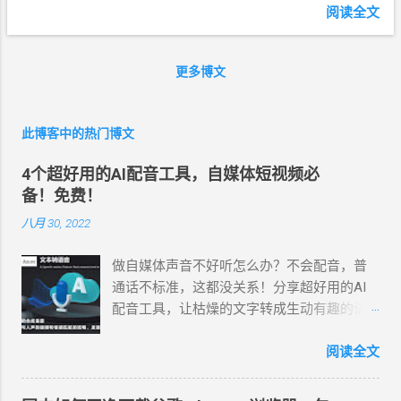
用的免费配音软件，声音接近真人。 4个超
阅读全文
好用的AI配音工具，自媒体短视频必备！ 1、
Microsoft Azure Azure是微软旗下的一款 文
本转语音 工具，140 种语言和变体的 400 种
更多博文
神经网络语音，通过简单地调整语速、音
调、发音和停顿等，可实现与人声的语调和
此博客中的热门博文
情感匹配的流畅、发音逼真自然的AI语音生
成器。 截至目前为止，中文配音员一共32
4个超好用的AI配音工具，自媒体短视频必
个，女配音员：晓萱、晓辰、晓涵、晓墨、
备！免费！
晓秋、晓辰、晓睿、晓双、晓颜、晓悠、晓
梦、晓伊、晓甄；男配音员： 云杨、云希、
八月 30, 2022
云野 、云枫、云皓、云健、云夏、云泽。 最
近新增方言版的 云希(男，西南，云贵川桂
做自媒体声音不好听怎么办？不会配音，普
)、 云翔 (男，吉鲁) 、 云登 (男，河南) 、晓
通话不标准，这都没关系！分享超好用的AI
北 (女，东北) 、 晓妮 (女，陕西)。 曉臻
配音工具，让枯燥的文字转成生动有趣的语
(女，台湾普通话) 、曉雨 (女，台湾普通
音。影视解说、游戏解说、 纪录片解说 、美
话)、 雲哲 ( 男 ，台湾普通话) 、 曉曼 (女，
食解说、体育解说、旅游解说、知识科普、
阅读全文
粤语)、 曉佳 (女，粤语)、 雲龍 (男 ，粤语 )
娱乐综艺、情感文案、企业宣传等博主都在
。 在西瓜、抖音、快手等视频平台里，我们
用的免费配音软件，声音接近真人。 4个超好