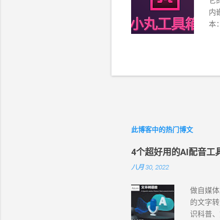
它
内嵌
本：
（文
M
（文
时，
PC
ht
htt
下载
此博客中的热门博文
制工
链
4个超好用的AI配音
八月 30, 2022
做自媒体
的文字转
识科普、