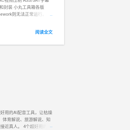
视频压制 ASS/SRT字幕
损抽取和封装 小丸工具箱各版
Framework则无法正常运行。）
名：小丸Win.exe） 小丸工具箱
版.zip） 小丸压制工具原版
阅读全文
liBiliEncoder.zip） 下载
/s/10pR-
端硬盘下载：
x19bxGYsJ?usp=sharing 备用
ntoolsrev194.zip 小丸压
ncoder.zip 如果链接失效请使用备用
软件
好用的AI配音工具，让枯燥
、体育解说、旅游解说、知
近真人。 4个超好用的AI