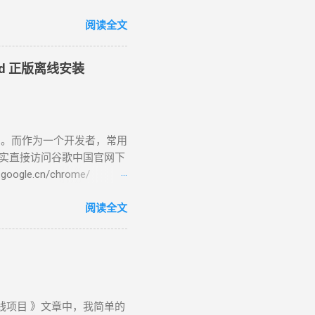
款 文本转语音 工具，140 种
顿等，可实现与人声的语调
阅读全文
音员一共32个，女配音员：
伊、晓甄；男配音员： 云
oid 正版离线安装
男，西南，云贵川桂 )、 云
曉臻 (女，台湾普通话) 、曉雨
语)、 雲龍 (男 ，粤语 )
zure链接：
了。而作为一个开发者，常用
-speech/#features ( 官方改版无
其实直接访问谷歌中国官网下
法导出音频文件。可以使用
e.cn/chrome/
软旗下公司，一个快捷简便而且免
CN/chrome/ index.html是网站
述值得分享的故事。 免费
tup.exe”是一个在线安装
阅读全文
图像和视频素材、滤镜、效
网络和网速慢的朋友们来说非
st等社交媒体平台。 使用心得：
1”，standalone(独立)，
！可导出视频和音频文件。虽
页会根据你访问的设备进行识别，然后提供
Setup64.exe”文件，大
钱项目 》文章中，我简单的
indows ：