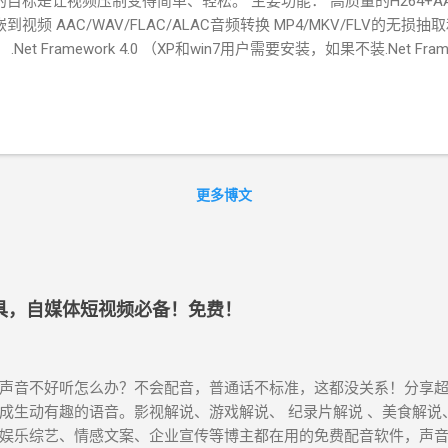
的目标是让视频压制变得简单、轻松。 主要功能： 高质量的H264+AAC
到视频 AAC/WAV/FLAC/ALAC音频转换 MP4/MKV/FLV的无
 .Net Framework 4.0 （XP和win7用户需要安装，如果不装.Net 
件名：dotNetFx40_Full_x86_x64.exe） 小丸工具箱win版（文件
ac版本（文件名：小丸Mac.zip） 小丸工具箱经典版（小丸工具箱经典
件名：xiaowantoolsrev194.zip） 小丸压制工具bilibili定制版（文件名：Bi
请自行选择对应版本。 百度网盘下载： 链接： https://pan.baidu.com
0yBVahaNs4pTXfYg 提取码：753b 阿里云盘： 小丸工具箱
tps://www.aliyundrive.com/s/DR8DjrG2noc 提取码: 2co0 谷歌云
更多博文
ps://drive.google.com/drive/folders/1fg5vyOqCUAStJNvX5Y49-G0
链接： 小丸压制工具原版： https://dl.hdslb.com/video-press/xiaowa
具bilibili定制版： https://dl.hdslb.com/video-press/BiliBiliE
接。 相关推荐： HandBrake一款开源视频转码器，免费的视频压缩
工具，自媒体短视频必备！免费！
声音不好听怎么办？不会配音，普通话不标准，这都没关系！分享超
成生动有趣的语音。影视解说、游戏解说、 纪录片解说 、美食解说
娱乐综艺、情感文案、企业宣传等博主都在用的免费配音软件，声音接