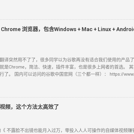
自媒体短视频必备！ 1、Microsoft Azure Azure是微软旗下的一
体的 400 种神经网络语音，通过简单地调整语速、音调、发音和停
配的流畅、发音逼真自然的AI语音生成器。 截至目前为止，中文配
辰、晓涵、晓墨、晓秋、晓辰、晓睿、晓双、晓颜、晓悠、晓梦、晓
ome 浏览器，包含Windows + Mac + Linux + Andr
、云野 、云枫、云皓、云健、云夏、云泽。 最近新增方言版的 云希(
吉鲁) 、 云登 (男，河南) 、晓北 (女，东北) 、 晓妮 (女，陕西)。 
普通话)、 雲哲 ( 男 ，台湾普通话) 、 曉曼 (女，粤语)、 曉佳 (女，粤
瓜、抖音、快手等视频平台里，我们所听到最多的就是 云希 的声音。 A
翻译突然用不了了，很多同学以为谷歌再没有适合我们使用的产品
azure.microsoft.com/zh-cn/services/cognitive-services/text-to
就是Chrome，简洁、快速，插件丰富，也是很多上网者的首选。 
) 使用心得： 无需注册登录即可免费使用，不会存储你的数据，也无
了。 国内可以访问的谷歌中国官网（三个都一样）： https://www.googl
软件，录制已生成的音频。 2、Clipchamp Clipchamp是微
www.google.cn/chrome/ index.html https://www.google.cn/intl/zh-
视频编辑器。 所有人都能轻松在浏览器中编辑视频，让任何人都能讲
页文件。 注意：在这里，你直接点击下载按钮，下载下来的“ChromeSe
无限无水印导出，高达1080p (HD) 的导出分辨率，免费的音频、
图，1.36MB。 它在安装时，必须网络环境保持畅通，对于有些无
，可免费使用于YouTube、Facebook、Instagram、Pintere
 Chrome 浏览器离线安装包下载 在原官方网址后加了个“?standalone=
 需注册登录方可使用(直接用微软账号)，免费使用文字转语音工具
视频，这个方法太高效了
 https://www.google.cn/chrome/?standalone=1
Azure，但没有说话风格和音调的调节...
//www.google.cn/chrome/index.html?standalone=1 网
。比如，你的电脑系统是Windows，直接给你下载“ChromeStandalone
《 不露脸不出镜也能月入过万，零投入人人可操作的自媒体视频赚
89MB，这就是一个离线安装包。 你也可以使用以下链接下载相应的版本： W