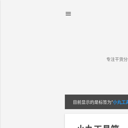
专注干货分
目前显示的是标签为“
小丸工
博
文