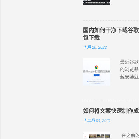
配音工具，
语言和变
和情感匹
晓萱、晓
国内如何干净下载谷歌 Chr
杨、云希
包下载
翔 (男，
十月 20, 2022
(女，台湾
。 在西
最近谷歌
https://
的浏览器
法使用 
载安装就行
录屏或录音
https://
费的在线
首页的网
版的可以
包，如下
果、模板等
常不方便。
网页版本
如何将文案快速制作成
即独立安装包。
然是基于
十二月 04, 2021
https:
相应的版本
在之前的
小88.