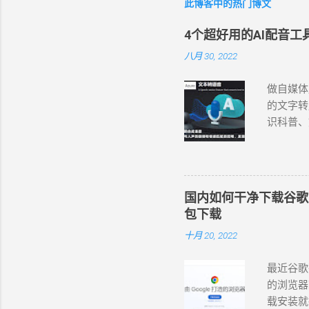
此博客中的热门博文
不
我
4个超好用的AI配音
固
算
八月 30, 2022
「
直
做自媒体
果
的文字转
块
识科普、
广
配音工具，
妆
语言和变
和情感匹
晓萱、晓
国内如何干净下载谷歌 Chr
杨、云希
包下载
翔 (男，
十月 20, 2022
(女，台湾
。 在西
最近谷歌
https://
的浏览器
法使用 
载安装就行
录屏或录音