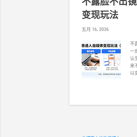
不露脸不出镜
变现玩法
五月 16, 2026
不
一
认
来
以
上
楚
小
材
十
后
钱
么