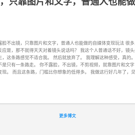
，只靠图片和文字，普通人也能
露脸不出镜，只靠图片和文字，普通人也能做的自媒体变现玩法 很
反应是，那不就得天天对着镜头说话吗？ 我这个人普通话不好，镜
生，这条路感觉不适合我。 然后就放弃了。 我理解这种感受，真的。
不是只有一条路走。 你不露脸，不出镜，不剪视频，就靠图片和文
变现。 而且这条路，门槛比你想象的低得多。 我做这行好几年了，
镜」这个心结上，然后错过了一些其实很适合他们的方向。这篇文章
，哪些图文玩法在跑、变现路径是什么、门槛和风险在哪。 先说一
红书上粉丝几十万的账号，有相当一部分根本不出镜。全是图片+文
图拼的。公众号更不用说，本来就是图文的天下。就连微博、知乎，
万粉丝的账号。 你敢信，有人就靠每天发「今日金句+背景图」这种
卖贴纸周边，一个月流水几万块。 这种账号你一定刷到过，只是你
更多博文
」。 咱今天就来认真想一想。 图文自媒体的变现玩法，我大概归几
做、适合什么人、坑在哪。 1，知识付费，卖你懂的东西 这是门槛