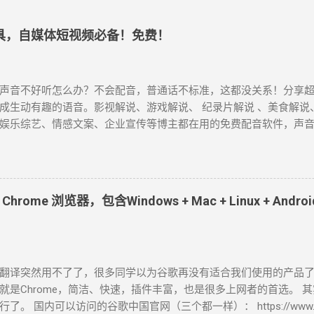
需要多大的粉丝盘，有时候几千粉，只要垂直、精准，能卖出去一门小
自己见过一个做Excel技巧的小红书账号，粉丝不到两万，就靠发「
工具，自媒体短视频必备！免费！
定更新，做了半年，主页上挂一个Excel进阶课，定价199，一个月
。 关键不是粉丝数，是你的内容是不是在解决真实的问题。 「Excel
手账布局」，「英语短句」，「副业赚钱方法论」，很多看起来很普
，都能找到愿意付费的人。 这里有一个容易踩的坑，很多人一上来
声音不好听怎么办？不会配音，普通话不标准，这都没关系！分享超
花了两三个月，课做好了，没人买。 我建议先做小的，一个PDF，
成生动有趣的语音。影视解说、游戏解说、 纪录片解说 、美食解说
钱，先验证有没有人买单。有人买了，再去做大的。 2，接广告，靠
娱乐综艺、情感文案、企业宣传等博主都在用的免费配音软件，声音接
告，可能比你想象的更常见。 品牌方找KOL投放，不是只找视频博主
自媒体短视频必备！ 1、Microsoft Azure Azure是微软旗下的一
、家居、文具、食品这些品类——特别喜欢找小红书...
体的 400 种神经网络语音，通过简单地调整语速、音调、发音和停
配的流畅、发音逼真自然的AI语音生成器。 截至目前为止，中文配
辰、晓涵、晓墨、晓秋、晓辰、晓睿、晓双、晓颜、晓悠、晓梦、晓
ome 浏览器，包含Windows + Mac + Linux + Andr
、云野 、云枫、云皓、云健、云夏、云泽。 最近新增方言版的 云希(
吉鲁) 、 云登 (男，河南) 、晓北 (女，东北) 、 晓妮 (女，陕西)。 
普通话)、 雲哲 ( 男 ，台湾普通话) 、 曉曼 (女，粤语)、 曉佳 (女，粤
瓜、抖音、快手等视频平台里，我们所听到最多的就是 云希 的声音。 A
翻译突然用不了了，很多同学以为谷歌再没有适合我们使用的产品
azure.microsoft.com/zh-cn/services/cognitive-services/text-to
就是Chrome，简洁、快速，插件丰富，也是很多上网者的首选。 
) 使用心得： 无需注册登录即可免费使用，不会存储你的数据，也无
了。 国内可以访问的谷歌中国官网（三个都一样）： https://www.googl
软件，录制已生成的音频。 2、Clipchamp Clipchamp是微