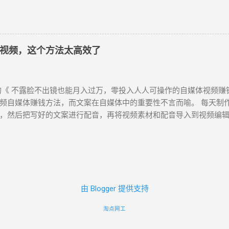
www.google.cn/chrome/ index.html https://www.google.cn/intl/zh-
视频编辑器。 所有人都能轻松在浏览器中编辑视频，让任何人都能讲
页文件。 注意：在这里，你直接点击下载按钮，下载下来的“ChromeSe
无限无水印导出，高达1080p (HD) 的导出分辨率，免费的音频、
图，1.36MB。 它在安装时，必须网络环境保持畅通，对于有些无
，可免费使用于YouTube、Facebook、Instagram、Pintere
 Chrome 浏览器离线安装包下载 在原官方网址后加了个“?standalone=
 需注册登录方可使用(直接用微软账号)，免费使用文字转语音工具
视频，这个方法太高效了
 https://www.google.cn/chrome/?standalone=1
Azure，但没有说话风格和音调的调节...
//www.google.cn/chrome/index.html?standalone=1 网
。比如，你的电脑系统是Windows，直接给你下载“ChromeStandalone
《 不露脸不出镜也能月入过万，零投入人人可操作的自媒体视频赚
89MB，这就是一个离线安装包。 你也可以使用以下链接下载相应的版本： W
频自媒体赚钱方法，而文案在自媒体中的重要性不言而喻。 每天制作
www.google.cn/intl/zh-CN/chrome/?standalone=1&platform=win64
，然后把写好的文案进行配音，再将视频素材和配音导入到视频编辑
/www.google.cn/intl/zh-CN/chrome/?standalone=1&platfo
真的要花费很多时间去做，如 写文案 ，快的时候一个小时能写好，
设备的版本，比如Linux、Mac、Android。 访问以上网址，通过 Ct
篇。 在配音时，如果是自己配音，虽然对录音设备要求不高，但是
也可以找到。 在这里你会发现，想要下载Android版的Chrome，就会跳
感情色彩的。以1500字为例，录好一个音频可能要花上至少1个小时
！！ Android版 目前国内很多手机应用商店都已经下架Android版
场地，那只好找一些录音软件替代， 省时省力 。 剪辑视频虽然没
...
先准备好素材，才能快速完成剪辑。如果都是临时查找、下载，这些
分享自己常用的解说视频创作方法， 简单高效 。 1、用到一个网
由 Blogger 提供支持
脑端使用） 它有很多常用的模版类型和案例视频，方便创作者使用。
淘点网工
，古风&影视，游戏，人文历史，健康养生。 比如：知识讲解，就是
后点“立即使用模板”进行创作。我在这选用“动物世界模板”。 进入