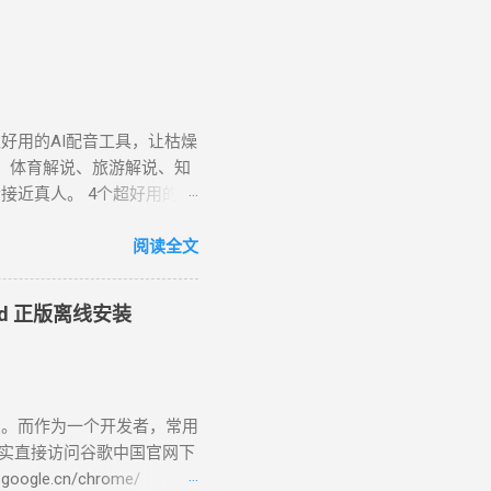
课或者一个PDF资料包。
一图一技巧」的图文帖，每周
能稳定卖出去几十单。 你算一
技巧」，「PPT排版」，
通的内容，只要做得足够垂
就想做课，做一大套课程，结
好用的AI配音工具，让枯燥
一个模板，一个清单，二三十
、体育解说、旅游解说、知
图文帮品牌说话 图文账号接
近真人。 4个超好用的AI
，很多品牌——尤其是美
款 文本转语音 工具，140 种
顿等，可实现与人声的语调
阅读全文
音员一共32个，女配音员：
伊、晓甄；男配音员： 云
oid 正版离线安装
男，西南，云贵川桂 )、 云
曉臻 (女，台湾普通话) 、曉雨
语)、 雲龍 (男 ，粤语 )
zure链接：
了。而作为一个开发者，常用
-speech/#features ( 官方改版无
其实直接访问谷歌中国官网下
法导出音频文件。可以使用
e.cn/chrome/
软旗下公司，一个快捷简便而且免