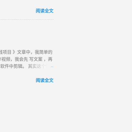
CN/chrome/ index.html是网站
述值得分享的故事。 免费
tup.exe”是一个在线安装
阅读全文
图像和视频素材、滤镜、效
网络和网速慢的朋友们来说非
st等社交媒体平台。 使用心得：
1”，standalone(独立)，
！可导出视频和音频文件。虽
页会根据你访问的设备进行识别，然后提供
Setup64.exe”文件，大
钱项目 》文章中，我简单的
indows ：
视频，我会先 写文案 ，再
 Mac：
软件中剪辑。 其实这个过
rm=mac64 如果你想下载更多的或适用
但是慢的时候几个小时也写
rl+f 输入“其他平台”或者下
要有安静的录音场地，而且
阅读全文
转到Google play，网
甚至更多时间。 如果没有合
的Chrome浏览器了。有些可
有写文案那么头疼，但是我们
都要花费不少时间。 接下
站：票圈视频。免费好用的
 知识讲解，情感，生活，
我最常用的。 2、选择一个
创作页面后，我们能看到界面