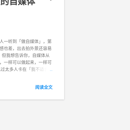
做的自媒体
多人一听到「做自媒体」，第
头感也差，出去拍外景还容易
 但我想告诉你，自媒体从
字，一样可以做起来，一样可
见过太多人卡在「我不适合
就是想把这块拆开来说清
个你可能没注意到的现象。
阅读全文
字，有的图片还就是几张素
也有一堆纯靠文字积累了几
东西，做到几十万粉丝，然
没认真想过「他靠什么赚
类，每一类我都会说清楚怎
最低、最容易验证的一条路。