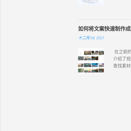
https://
费的在线
首页的网
版的可以
包，如下
果、模板等
常不方便。
网页版本
如何将文案快速制作成
即独立安装包。
然是基于
十二月 04, 2021
https:
相应的版本
在之前的
小88.
介绍了视
https://
查找素材
https:/
程，每天
于其他电子
不出来一
拉到最底部
还要带有
页无法访问
适的录音
以下载的网
经常要事
来，我会
（建议电
教育演示
模板，然