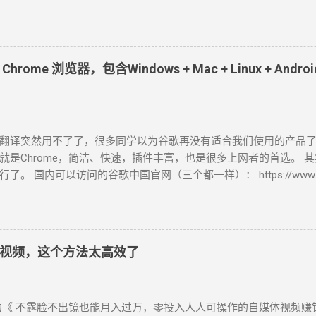
自媒体短视频必备！ 1、Microsoft Azure Azure是微软旗下的一
体的 400 种神经网络语音，通过简单地调整语速、音调、发音和停
配的流畅、发音逼真自然的AI语音生成器。 截至目前为止，中文配
辰、晓涵、晓墨、晓秋、晓辰、晓睿、晓双、晓颜、晓悠、晓梦、晓
ome 浏览器，包含Windows + Mac + Linux + Andr
、云野 、云枫、云皓、云健、云夏、云泽。 最近新增方言版的 云希(
吉鲁) 、 云登 (男，河南) 、晓北 (女，东北) 、 晓妮 (女，陕西)。 
普通话)、 雲哲 ( 男 ，台湾普通话) 、 曉曼 (女，粤语)、 曉佳 (女，粤
瓜、抖音、快手等视频平台里，我们所听到最多的就是 云希 的声音。 A
翻译突然用不了了，很多同学以为谷歌再没有适合我们使用的产品
azure.microsoft.com/zh-cn/services/cognitive-services/text-to
就是Chrome，简洁、快速，插件丰富，也是很多上网者的首选。 
) 使用心得： 无需注册登录即可免费使用，不会存储你的数据，也无
了。 国内可以访问的谷歌中国官网（三个都一样）： https://www.googl
软件，录制已生成的音频。 2、Clipchamp Clipchamp是微
www.google.cn/chrome/ index.html https://www.google.cn/intl/zh-
视频编辑器。 所有人都能轻松在浏览器中编辑视频，让任何人都能讲
页文件。 注意：在这里，你直接点击下载按钮，下载下来的“ChromeSe
无限无水印导出，高达1080p (HD) 的导出分辨率，免费的音频、
图，1.36MB。 它在安装时，必须网络环境保持畅通，对于有些无
，可免费使用于YouTube、Facebook、Instagram、Pintere
 Chrome 浏览器离线安装包下载 在原官方网址后加了个“?standalone=
 需注册登录方可使用(直接用微软账号)，免费使用文字转语音工具
视频，这个方法太高效了
 https://www.google.cn/chrome/?standalone=1
Azure，但没有说话风格和音调的调节...
//www.google.cn/chrome/index.html?standalone=1 网
。比如，你的电脑系统是Windows，直接给你下载“ChromeStandalone
《 不露脸不出镜也能月入过万，零投入人人可操作的自媒体视频赚
89MB，这就是一个离线安装包。 你也可以使用以下链接下载相应的版本： W