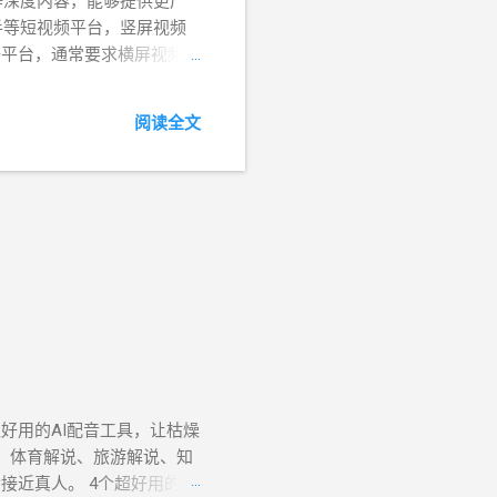
等深度内容，能够提供更广
手等短视频平台，竖屏视频
条等平台，通常要求横屏视频，
更贴合手机用户的使用习惯，适
感的内容。 4.创作风格
阅读全文
质量、精致的制作，能够传
，增加视觉冲击力和趣味性。
让这样的小问题把你对短视
但是你想想，如果只发到抖
励对视频规格没有太多要求
台，那么还是有要求的，比如
收益。如下图： 总结 最终的
尝试不同的方向，找到最适
好用的AI配音工具，让枯燥
、体育解说、旅游解说、知
近真人。 4个超好用的AI