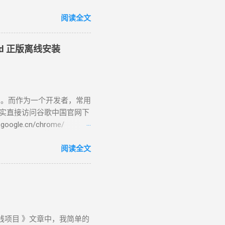
款 文本转语音 工具，140 种
顿等，可实现与人声的语调
阅读全文
音员一共32个，女配音员：
伊、晓甄；男配音员： 云
oid 正版离线安装
男，西南，云贵川桂 )、 云
曉臻 (女，台湾普通话) 、曉雨
语)、 雲龍 (男 ，粤语 )
zure链接：
了。而作为一个开发者，常用
-speech/#features ( 官方改版无
其实直接访问谷歌中国官网下
法导出音频文件。可以使用
e.cn/chrome/
软旗下公司，一个快捷简便而且免
CN/chrome/ index.html是网站
述值得分享的故事。 免费
tup.exe”是一个在线安装
阅读全文
图像和视频素材、滤镜、效
网络和网速慢的朋友们来说非
st等社交媒体平台。 使用心得：
1”，standalone(独立)，
！可导出视频和音频文件。虽
页会根据你访问的设备进行识别，然后提供
Setup64.exe”文件，大
钱项目 》文章中，我简单的
indows ：