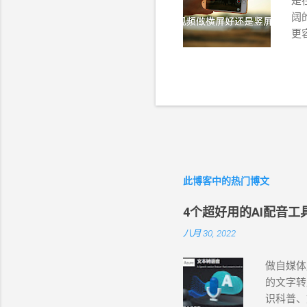
是
阔
更
长
合
竖
达
个
频
音
。
此博客中的热门博文
头
选
4个超好用的AI配音
合
八月 30, 2022
做自媒体
的文字转
识科普、