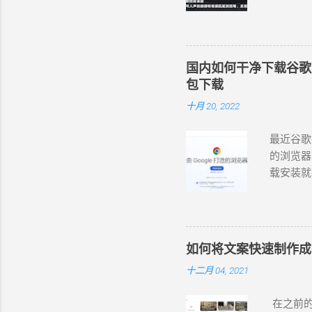
配音工具，
语言和变
和情感匹
晓萱、晓
国内如何干净下载谷歌 Chr
杨、云希
包下载
翔 (男，
十月 20, 2022
(女，台湾
。 在西
最近谷歌
https://
的浏览器
法使用 
载安装就行
录屏或录音
https://
费的在线
首页的网
版的可以
包，如下
果、模板等
常不方便。
网页版本
如何将文案快速制作成
即独立安装包。
然是基于
十二月 04, 2021
https:
相应的版本
在之前的
小88.