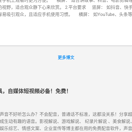
在手机上观看时更为方便。 横屏： 适合讲故事、科普、电影剪辑
的视野，适合观众静下心来欣赏。 2.平台要求 竖屏： 如抖音、快
容易吸引观众，且适应手机使用习惯。 横屏： 如YouTube、头
宽比为16:9等，以便于在大屏设备上观看。 3.观众体验 竖屏： 
快速消费的内容。 横屏： 提供更好的视觉体验，适合需要更高沉浸
屏： 适合随意、轻松的风格，能够快速吸引观众。 横屏： 适合高
更丰富的信息。 5.创意运用 有时可以在横屏视频中插入竖屏镜头
人建议 不要再纠结 短视频做横屏好还是竖屏好？ 先干起来再说，别
创作的热度给浇灭了。在刚开始做短视频时，确实考虑过这些问题，
更多博文
、快手、微信视频号，直接选择 竖屏 ，其实现在平台的各种创作激
 你要是考虑靠自媒体短视频播放获得收益的，视频就要发布到全平
条，视频必须是横版视频，长宽比为16:9、18:9、21:9，这样才会有
择应根据你的内容目标、目标受众和发布平台来决定。建议在初期多
工具，自媒体短视频必备！免费！
自己风格的拍摄方式。
声音不好听怎么办？不会配音，普通话不标准，这都没关系！分享超
成生动有趣的语音。影视解说、游戏解说、 纪录片解说 、美食解说
娱乐综艺、情感文案、企业宣传等博主都在用的免费配音软件，声音接