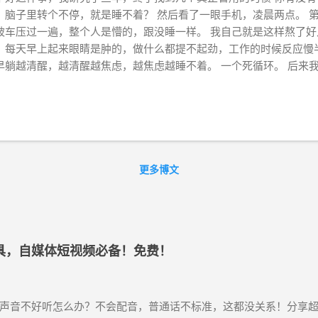
，脑子里转个不停，就是睡不着？ 然后看了一眼手机，凌晨两点。 
被车压过一遍，整个人是懵的，跟没睡一样。 我自己就是这样熬了好
，每天早上起来眼睛是肿的，做什么都提不起劲，工作的时候反应慢
早躺越清醒，越清醒越焦虑，越焦虑越睡不着。 一个死循环。 后来
不少资料，也做了很多实验——对，就是拿自己做实验。有些方法试
，变化是真实的。 这篇文章我就把那些真正管用的习惯整理出来，
少有两三个会适合你。 睡眠问题的本质 很多人觉得睡眠质量差，第一
”。 其实吧，大部分人的睡眠问题，不是病，是习惯问题。 你的身
俗理解就是你的「生物钟」。这个生物钟不是一个比喻，是真实存在
么时候让你困，什么时候让你清醒，什么时候分泌褪黑素。 但很多
更多博文
」这个节律。 骚扰多了，节律乱了，睡眠就垮了。 所以，要睡好，
着的方法」，而是「把你的节律养回来」。 这个过程不是一天两天
个真正管用的习惯 1. 固定起床时间，比固定睡觉时间更重要 很多人
事你真的很难控制。你躺下去不一定睡得着，今天有应酬、有临时的
工具，自媒体短视频必备！免费！
起床时间，你是可以控制的。 不管前一天几点睡，第二天都定同一
时，也不赖床。刚开始那几天是真的痛苦，但到了晚上，那种“真的困
体在适应。它知道不管怎样早上都要起来，所以它开始往前移动入睡
会在同一个时间段开始犯困。不是刻意的，就是自然地困了。 千万别
声音不好听怎么办？不会配音，普通话不标准，这都没关系！分享超