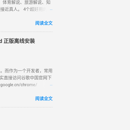
离你远一点 这个建议你可能
、体育解说、旅游解说、知
”，而是“把手机放到够不着
近真人。 4个超好用的AI
有办法依靠意志力...
款 文本转语音 工具，140 种
顿等，可实现与人声的语调
阅读全文
音员一共32个，女配音员：
伊、晓甄；男配音员： 云
oid 正版离线安装
男，西南，云贵川桂 )、 云
曉臻 (女，台湾普通话) 、曉雨
语)、 雲龍 (男 ，粤语 )
zure链接：
了。而作为一个开发者，常用
-speech/#features ( 官方改版无
其实直接访问谷歌中国官网下
法导出音频文件。可以使用
e.cn/chrome/
软旗下公司，一个快捷简便而且免
CN/chrome/ index.html是网站
述值得分享的故事。 免费
tup.exe”是一个在线安装
阅读全文
图像和视频素材、滤镜、效
网络和网速慢的朋友们来说非
st等社交媒体平台。 使用心得：
1”，standalone(独立)，
！可导出视频和音频文件。虽
页会根据你访问的设备进行识别，然后提供