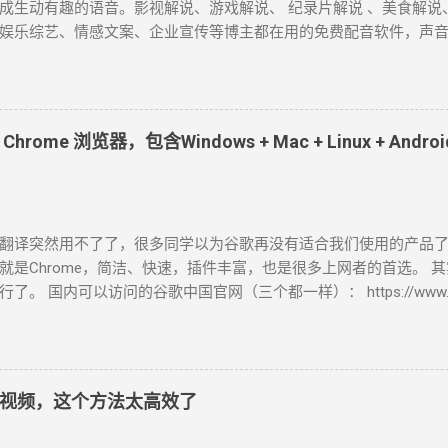
一会儿补回来”。这样补一次，节律就乱一次。 2. 睡前一小时，手机
成生动有趣的语音。影视解说、游戏解说、 纪录片解说 、美食解说
经听烂了，但它真的管用，而且大部分人做不到。 不是“睡前不玩手机
娱乐综艺、情感文案、企业宣传等博主都在用的免费配音软件，声音接
地方”。你跟自己讲“我只刷五分钟”，这个承诺基本上不成立，因为你没
自媒体短视频必备！ 1、Microsoft Azure Azure是微软旗下的一
体的 400 种神经网络语音，通过简单地调整语速、音调、发音和停
配的流畅、发音逼真自然的AI语音生成器。 截至目前为止，中文配
辰、晓涵、晓墨、晓秋、晓辰、晓睿、晓双、晓颜、晓悠、晓梦、晓
ome 浏览器，包含Windows + Mac + Linux + Andr
、云野 、云枫、云皓、云健、云夏、云泽。 最近新增方言版的 云希(
吉鲁) 、 云登 (男，河南) 、晓北 (女，东北) 、 晓妮 (女，陕西)。 
普通话)、 雲哲 ( 男 ，台湾普通话) 、 曉曼 (女，粤语)、 曉佳 (女，粤
瓜、抖音、快手等视频平台里，我们所听到最多的就是 云希 的声音。 A
翻译突然用不了了，很多同学以为谷歌再没有适合我们使用的产品
azure.microsoft.com/zh-cn/services/cognitive-services/text-to
就是Chrome，简洁、快速，插件丰富，也是很多上网者的首选。 
) 使用心得： 无需注册登录即可免费使用，不会存储你的数据，也无
了。 国内可以访问的谷歌中国官网（三个都一样）： https://www.googl
软件，录制已生成的音频。 2、Clipchamp Clipchamp是微
www.google.cn/chrome/ index.html https://www.google.cn/intl/zh-
视频编辑器。 所有人都能轻松在浏览器中编辑视频，让任何人都能讲
页文件。 注意：在这里，你直接点击下载按钮，下载下来的“ChromeSe
无限无水印导出，高达1080p (HD) 的导出分辨率，免费的音频、
图，1.36MB。 它在安装时，必须网络环境保持畅通，对于有些无
，可免费使用于YouTube、Facebook、Instagram、Pintere
 Chrome 浏览器离线安装包下载 在原官方网址后加了个“?standalone=
 需注册登录方可使用(直接用微软账号)，免费使用文字转语音工具
视频，这个方法太高效了
 https://www.google.cn/chrome/?standalone=1
Azure，但没有说话风格和音调的调节...
//www.google.cn/chrome/index.html?standalone=1 网