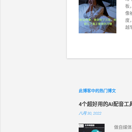
板
像
度
越
了
后
至
虑
通
什
扰
睡
此博客中的热门博文
六
件
4个超好用的AI配音
但
小
八月 30, 2022
身
概
做自媒体