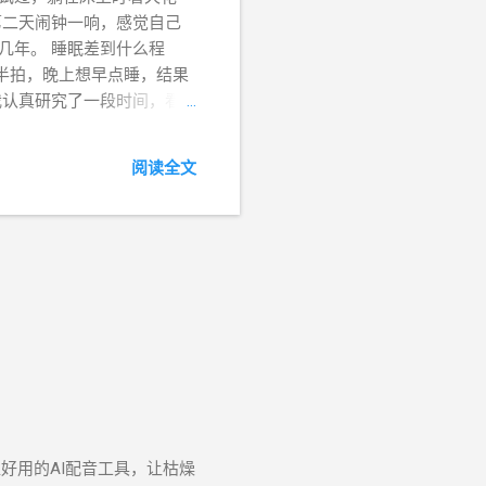
第二天闹钟一响，感觉自己
几年。 睡眠差到什么程
半拍，晚上想早点睡，结果
我认真研究了一段时间，看
了没用，有些方法用上去之
不保证你看完全部能用上，但
阅读全文
反应是“我失眠了”、“我焦
体是有节律的，叫昼夜节律，
于你细胞里的机制。它决定
人的生活方式，在不断地「骚
核心不是「找一个让你立刻
，需要一两周，甚至更久。
对自己说“我要早点睡”，但这
事情，睡觉时间就推掉了。
个时间起来。哪怕只睡了五个
了”的感觉来得特别扎实。
时间。 坚持两周之后，你大
觉得“我今天晚睡了所以多
好用的AI配音工具，让枯燥