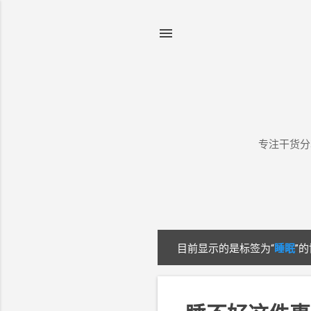
专注干货分
目前显示的是标签为“
睡眠
”
博
文