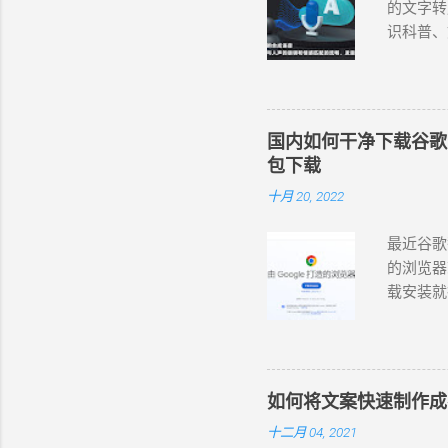
睡
的文字转
已
识科普、
的
配音工具，
语言和变
和情感匹
晓萱、晓
国内如何干净下载谷歌 Chr
杨、云希
包下载
翔 (男，
十月 20, 2022
(女，台湾
。 在西
最近谷歌
https://
的浏览器
法使用 
载安装就行
录屏或录音
https://
费的在线
首页的网
版的可以
包，如下
果、模板等
常不方便。
网页版本
如何将文案快速制作成
即独立安装包。
然是基于
十二月 04, 2021
https: