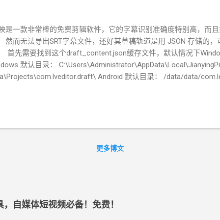
映是一款非常棒的免费剪辑软件，它的字幕识别准确度特别高，而且
。 然而无法导出SRT字幕文件，还好其草稿轨道是用 JSON 存储的，可由
 首先需要找到这个draft_content.json缓存文件，默认情况下Wind
ndows 默认目录： C:\Users\Administrator\AppData\Local\JianyingP
a\Projects\com.lveditor.draft\ Android 默认目录： /data/data/com.le
映Windows版本为例，当打开一个草稿时，右上角的【草稿参数】
位置】、【分辨率】【色彩空间】等，draft_content.json就在
raft_cover.jpg、draft_meta_info.json、draft_setting
剪映专业版中识别字幕了，然后校对一下字幕错别字和时间节点，一
Windows目录，找到对应时间的项目缓存文件夹，在里面找到“root_draft_
 root_draft_meta_info.json是用于存储所有剪映草稿的信
更多博文
目录和ID标识等等信息。 剪映的每一个草稿会有一个ID，例如： FB21AD02
551EF7BA01 ，这么一串字符就是一个草稿目录。 双击打开文件夹，找到 dra
个就是我们需要的文件，它记录了一个视频的所有剪辑信息。 复制
son信息，就能然后就可以输出SRT文件了。 在线剪映字幕导出工具：
工具，自媒体短视频必备！免费！
tps://pansong291.gitee.io/web/html/tool/JianyingPro.
客开发的剪映JianyingSRT，一款开源跨平台的剪映字幕导出工具（