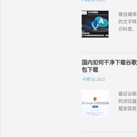
W
做自媒体
的文字转
识科普、
配音工具，
语言和变
和情感匹
晓萱、晓
国内如何干净下载谷歌 Chr
杨、云希
包下载
翔 (男，
十月 20, 2022
(女，台湾
。 在西
最近谷歌
https://
的浏览器
法使用 
载安装就行
录屏或录音
https://
费的在线
首页的网
版的可以
包，如下
果、模板等