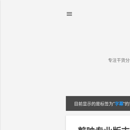
专注干货分
目前显示的是标签为“
字幕
”
博
文