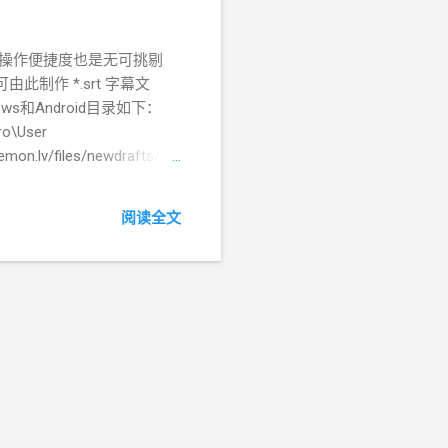
操作便捷度也是无可挑剔
此制作 *.srt 字幕文
ows和Android目录如下：
ro\User
mon.lv/files/newdrafts/ 以
栏会显示【草稿名称】、【保
这个文件夹中（该文件夹中可能还
阅读全文
s）。 当然，要想提取字幕，前提是已经
般情况下很少会出错。 参照
meta_info.json”文
息，在这个文件里边可以找到对应的
-4D6A-4453-9E64-
ft_content.json ，
所有信息，在导出工具里输入
html 剪映字幕导出工具还有很多，比如黑鸟
支持苹果MAC和微软