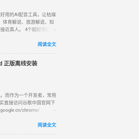
好用的AI配音工具，让枯燥
、体育解说、旅游解说、知
近真人。 4个超好用的AI
款 文本转语音 工具，140 种
顿等，可实现与人声的语调
阅读全文
音员一共32个，女配音员：
伊、晓甄；男配音员： 云
oid 正版离线安装
男，西南，云贵川桂 )、 云
曉臻 (女，台湾普通话) 、曉雨
语)、 雲龍 (男 ，粤语 )
zure链接：
了。而作为一个开发者，常用
-speech/#features ( 官方改版无
其实直接访问谷歌中国官网下
法导出音频文件。可以使用
e.cn/chrome/
软旗下公司，一个快捷简便而且免
CN/chrome/ index.html是网站
述值得分享的故事。 免费
tup.exe”是一个在线安装
阅读全文
图像和视频素材、滤镜、效
网络和网速慢的朋友们来说非
st等社交媒体平台。 使用心得：