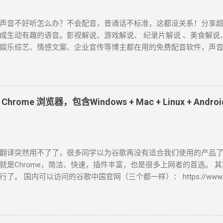
indows），还支持（百度翻译）中英文双语字幕。 剪...
声音不好听怎么办？不会配音，普通话不标准，这都没关系！分享超
成生动有趣的语音。影视解说、游戏解说、 纪录片解说 、美食解说
娱乐综艺、情感文案、企业宣传等博主都在用的免费配音软件，声音接
自媒体短视频必备！ 1、Microsoft Azure Azure是微软旗下的一
体的 400 种神经网络语音，通过简单地调整语速、音调、发音和停
配的流畅、发音逼真自然的AI语音生成器。 截至目前为止，中文配
辰、晓涵、晓墨、晓秋、晓辰、晓睿、晓双、晓颜、晓悠、晓梦、晓
ome 浏览器，包含Windows + Mac + Linux + Andr
、云野 、云枫、云皓、云健、云夏、云泽。 最近新增方言版的 云希(
吉鲁) 、 云登 (男，河南) 、晓北 (女，东北) 、 晓妮 (女，陕西)。 
普通话)、 雲哲 ( 男 ，台湾普通话) 、 曉曼 (女，粤语)、 曉佳 (女，粤
瓜、抖音、快手等视频平台里，我们所听到最多的就是 云希 的声音。 A
翻译突然用不了了，很多同学以为谷歌再没有适合我们使用的产品
azure.microsoft.com/zh-cn/services/cognitive-services/text-to
就是Chrome，简洁、快速，插件丰富，也是很多上网者的首选。 
) 使用心得： 无需注册登录即可免费使用，不会存储你的数据，也无
了。 国内可以访问的谷歌中国官网（三个都一样）： https://www.googl
软件，录制已生成的音频。 2、Clipchamp Clipchamp是微
www.google.cn/chrome/ index.html https://www.google.cn/intl/zh-
视频编辑器。 所有人都能轻松在浏览器中编辑视频，让任何人都能讲
页文件。 注意：在这里，你直接点击下载按钮，下载下来的“ChromeSe
无限无水印导出，高达1080p (HD) 的导出分辨率，免费的音频、
图，1.36MB。 它在安装时，必须网络环境保持畅通，对于有些无
，可免费使用于YouTube、Facebook、Instagram、Pintere