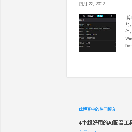
四月 23, 2022
剪
的
件。
Wi
Dat
剪
存
有d
在
以上
件。
存储
74
此博客中的热门博文
这
j
4个超好用的AI配音
ht
博
八月 30, 2022