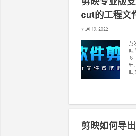
剪映专业版支
cut的工程文
九月 19, 2022
剪
映
多
程
映
去
在
版
剪映如何导出