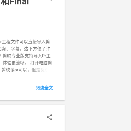
inal
 Pr工程文件可以直接导入剪
、音频、字幕，这下方便了许
 剪映专业版支持导入Pr工
，体验更流畅。 打开电脑剪
能。剪映读pr可以，但是反过
工程文件一定要记得备份！
关推荐： 如何使用剪映专业
阅读全文