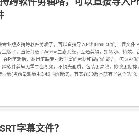
持跨软件剪辑咯，可以直接导入Pr和F
件
映专业版支持跨软件剪辑了，可以直接导入Pr和Final cut的工程文件
专业版了，直接打通了Adobe生态系统，互通剪辑，加转场、特效
。 在Pr剪辑后，想用剪映专业版丰富的素材和智能的能力，怎么办呢?
，跨软件剪辑无需导出视频，不损失画质，包装更高效，修改更便捷
专业版(当前最新版本3.4.0 内测版7)，其实在3.3版本就有了这个功
就不行了，目前还处于测试阶段！问题蛮多的，很多东西不支持。 
【本地草稿】界面，点击【导入工程】即可导入Pr prproj文件。 相
，快速制作中英文双语字幕？
SRT字幕文件？