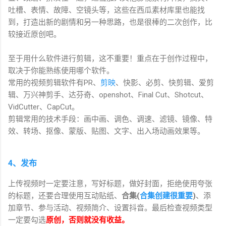
吐槽、表情、故障、空镜头等，这些在西瓜素材库里也能找
到，打造出新的剧情和另一种思路，也是很棒的二次创作，比
较接近原创吧。
至于用什么软件进行剪辑，这不重要！重点在于创作过程中，
取决于你能熟练使用哪个软件。
常用的视频剪辑软件有PR、
剪映
、快影、必剪、快剪辑、爱剪
辑、万兴神剪手、达芬奇、openshot、Final Cut、Shotcut、
VidCutter、CapCut。
剪辑常用的技术手段：画中画、调色、调速、滤镜、镜像、特
效、转场、抠像、蒙版、贴图、文字、出入场动画效果等。
4、发布
上传视频时一定要注意，写好标题，做好封面，拒绝使用夸张
的标题，还要合理使用互动贴纸、
合集(
合集创建很重要
)
、添
加章节、参与活动、视频简介、设置抖音。最后检查视频类型
一定要勾选
原创，否则就没有收益。