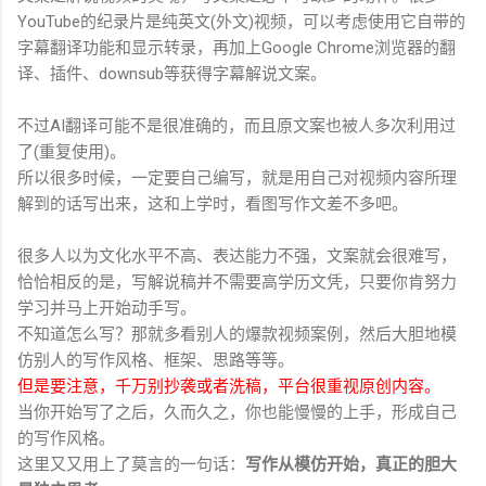
YouTube的纪录片是纯英文(外文)视频，可以考虑使用它自带的
字幕翻译功能和显示转录，再加上Google Chrome浏览器的翻
译、插件、downsub等获得字幕解说文案。
不过AI翻译可能不是很准确的，而且原文案也被人多次利用过
了(重复使用)。
所以很多时候，一定要自己编写，就是用自己对视频内容所理
解到的话写出来，这和上学时，看图写作文差不多吧。
很多人以为文化水平不高、表达能力不强，文案就会很难写，
恰恰相反的是，写解说稿并不需要高学历文凭，只要你肯努力
学习并马上开始动手写。
不知道怎么写？那就多看别人的爆款视频案例，然后大胆地模
仿别人的写作风格、框架、思路等等。
但是要注意，千万别抄袭或者洗稿，平台很重视原创内容。
当你开始写了之后，久而久之，你也能慢慢的上手，形成自己
的写作风格。
这里又又用上了莫言的一句话：
写作从模仿开始，真正的胆大