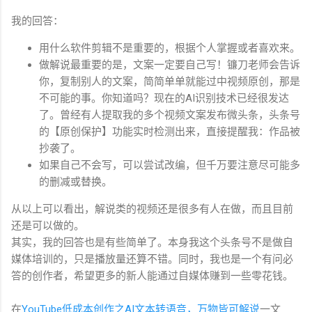
我的回答：
用什么软件剪辑不是重要的，根据个人掌握或者喜欢来。
做解说最重要的是，文案一定要自己写！镰刀老师会告诉
你，复制别人的文案，简简单单就能过中视频原创，那是
不可能的事。你知道吗？现在的AI识别技术已经很发达
了。曾经有人提取我的多个视频文案发布微头条，头条号
的【原创保护】功能实时检测出来，直接提醒我：作品被
抄袭了。
如果自己不会写，可以尝试改编，但千万要注意尽可能多
的删减或替换。
从以上可以看出，解说类的视频还是很多有人在做，而且目前
还是可以做的。
其实，我的回答也是有些简单了。本身我这个头条号不是做自
媒体培训的，只是播放量还算不错。同时，我也是一个有问必
答的创作者，希望更多的新人能通过自媒体赚到一些零花钱。
在
YouTube低成本创作之AI文本转语音，万物皆可解说
一文