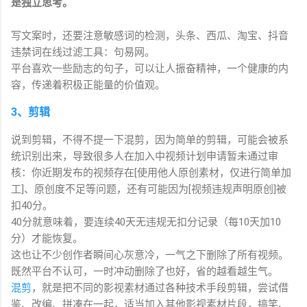
是独立思考。
写文案时，还要注意敏感词的检测，头条、西瓜、淘宝、抖音
违禁词在线过滤工具：句易网。
平台喜欢一些励志的句子，可以让人振奋精神，一个健康的内
容，传递着积极正能量的价值观。
3、剪辑
说到剪辑，不得不提一下混剪，因为简单的剪辑，可能会被系
统识别出来，导致很多人在加入中视频计划申请暂未通过审
核：你近期发布的视频存在[使用他人原创素材，仅进行简单加
工]、原创度不足等问题，还有可能因为[视频违规声明原创]被
扣40分。
40分就意味着，要连续40天无违规无扣分记录（每10天加10
分）才能恢复。
这也让不少创作者瞬间心灰意冷，一气之下删除了所有视频。
既然平台不认可，一时冲动删除了也好，省的越看越生气。
混剪
，就是把不同的影视素材通过各种技术手段剪辑，尝试借
鉴、改编、拼凑在一起，适当加入其他影视素材片段，搞笑、