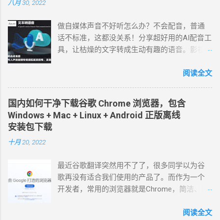
八月 30, 2022
做自媒体声音不好听怎么办？不会配音，普通
话不标准，这都没关系！分享超好用的AI配音工
具，让枯燥的文字转成生动有趣的语音。影视
解说、游戏解说、 纪录片解说 、美食解说、体
育解说、旅游解说、知识科普、娱乐综艺、情
阅读全文
感文案、企业宣传等博主都在用的免费配音软
件，声音接近真人。 4个超好用的AI配音工具，
国内如何干净下载谷歌 Chrome 浏览器，包含
自媒体短视频必备！ 1、Microsoft Azure Azure
Windows + Mac + Linux + Android 正版离线
是微软旗下的一款 文本转语音 工具，140 种语
安装包下载
言和变体的 400 种神经网络语音，通过简单地
十月 20, 2022
调整语速、音调、发音和停顿等，可实现与人
声的语调和情感匹配的流畅、发音逼真自然的AI
最近谷歌翻译突然用不了了，很多同学以为谷
语音生成器。 截至目前为止，中文配音员一共
歌再没有适合我们使用的产品了。而作为一个
32个，女配音员：晓萱、晓辰、晓涵、晓墨、
开发者，常用的浏览器就是Chrome，简洁、快
晓秋、晓辰、晓睿、晓双、晓颜、晓悠、晓
速，插件丰富，也是很多上网者的首选。 其实
梦、晓伊、晓甄；男配音员： 云杨、云希、云
直接访问谷歌中国官网下载安装就行了。 国内
阅读全文
野 、云枫、云皓、云健、云夏、云泽。 最近新