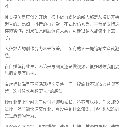
难。
其实模仿是原创的开始，很多做自媒体的新人都是从模仿开始
起号的。比如：抖音的拍同款，花式模仿秀等，平台是支持这
样的操作，如果把原创度调得太高，可能很多人都做不下去
了。
大多数人的创作能力本来很差，甚至有的人一提笔写文章就犯
愁。
在自媒体行业里，无论是写图文还是做视频，很多时候我们要
先把文案写出来。
有时候脑海里不断涌现很多灵感，但一提笔就不知道该从哪写
起，这时候就有想要“抄”的想法。
抄作业是上学时为了应付老师和家长，答案可以抄，作文却没
法抄，除了能快速交作业，真没学到什么知识，现在想想这确
实是愚蠢的行为。
既然作文不会写，那就
模仿，改编，拼接，甚至口语化，改变