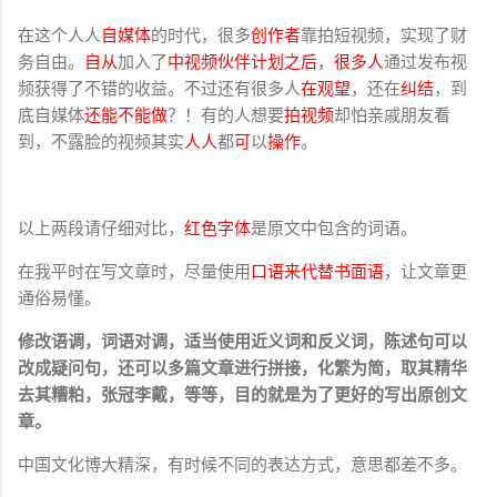
在这个人人
自媒体
的时代，很多
创作者
靠拍短视频，实现了财
务自由。
自从
加入了
中视频伙伴计划之后
，
很多人
通过发布视
频获得了不错的收益。不过还有很多人
在观望
，还在
纠结
，到
底自媒体
还能不能做
？！有的人想要
拍视频
却怕亲戚朋友看
到，不露脸的视频其实
人人
都
可
以
操作
。
以上两段请仔细对比，
红色字体
是原文中包含的词语。
在我平时在写文章时，尽量使用
口语来代替书面语
，让文章更
通俗易懂。
修改语调，词语对调，适当使用近义词和反义词，陈述句可以
改成疑问句，还可以多篇文章进行拼接，化繁为简，
取其精华
去其糟粕，张冠李戴，
等等，目的就是为了更好的写出原创文
章。
中国文化博大精深，有时候不同的表达方式，意思都差不多。