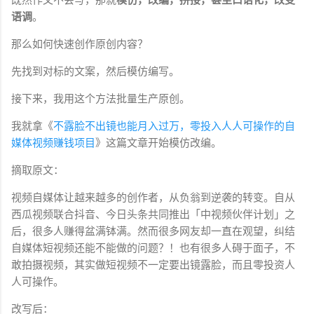
语调
。
那么如何快速创作原创内容？
先找到对标的文案，然后模仿编写。
接下来，我用这个方法批量生产原创。
我就拿《
不露脸不出镜也能月入过万，零投入人人可操作的自
媒体视频赚钱项目
》这篇文章开始模仿改编。
摘取原文：
视频自媒体让越来越多的创作者，从负翁到逆袭的转变。自从
西瓜视频联合抖音、今日头条共同推出「中视频伙伴计划」之
后，很多人赚得盆满钵满。然而很多网友却一直在观望，纠结
自媒体短视频还能不能做的问题？！也有很多人碍于面子，不
敢拍摄视频，其实做短视频不一定要出镜露脸，而且零投资人
人可操作。
改写后：