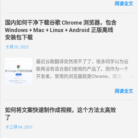
育解说、旅游解说、知识科普、娱乐综艺、情
阅读全文
感文案、企业宣传等博主都在用的免费配音软
件，声音接近真人。 4个超好用的AI配音工具，
国内如何干净下载谷歌 Chrome 浏览器，包含
自媒体短视频必备！ 1、Microsoft Azure Azure
Windows + Mac + Linux + Android 正版离线
是微软旗下的一款 文本转语音 工具，140 种语
安装包下载
言和变体的 400 种神经网络语音，通过简单地
十月 20, 2022
调整语速、音调、发音和停顿等，可实现与人
声的语调和情感匹配的流畅、发音逼真自然的AI
最近谷歌翻译突然用不了了，很多同学以为谷
语音生成器。 截至目前为止，中文配音员一共
歌再没有适合我们使用的产品了。而作为一个
32个，女配音员：晓萱、晓辰、晓涵、晓墨、
开发者，常用的浏览器就是Chrome，简洁、快
晓秋、晓辰、晓睿、晓双、晓颜、晓悠、晓
速，插件丰富，也是很多上网者的首选。 其实
梦、晓伊、晓甄；男配音员： 云杨、云希、云
直接访问谷歌中国官网下载安装就行了。 国内
阅读全文
野 、云枫、云皓、云健、云夏、云泽。 最近新
可以访问的谷歌中国官网（三个都一样）：
增方言版的 云希(男，西南，云贵川桂 )、 云翔
https://www.google.cn/chrome/
(男，吉鲁) 、 云登 (男，河南) 、晓北 (女，东
如何将文案快速制作成视频，这个方法太高效
https://www.google.cn/chrome/ index.html
北) 、 晓妮 (女，陕西)。 曉臻 (女，台湾普通
了
https://www.google.cn/intl/zh-CN/chrome/
话) 、曉雨 (女，台湾普通话)、 雲哲 ( 男 ，台湾
十二月 04, 2021
index.html是网站首页的网页文件。 注意：在这
普通话) 、 曉曼 (女，粤语)、 曉佳 (女，粤
里，你直接点击下载按钮，下载下来的
语)、 雲龍 (男 ，粤语 ) 。 在西瓜、抖音、快手