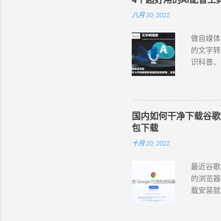
八月 30, 2022
做自媒体
的文字转
识科普、
配音工具，
语言和变
和情感匹
晓萱、晓
国内如何干净下载谷歌 Chr
杨、云希
包下载
翔 (男，
十月 20, 2022
(女，台湾
。 在西
最近谷歌
https://
的浏览器
法使用 
载安装就行
录屏或录音
https://
费的在线
首页的网
版的可以