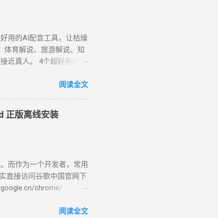
好用的AI配音工具，让枯燥
、体育解说、旅游解说、知
近真人。 4个超好用的AI
款 文本转语音 工具，140 种
顿等，可实现与人声的语调
阅读全文
音员一共32个，女配音员：
伊、晓甄；男配音员： 云
oid 正版离线安装
男，西南，云贵川桂 )、 云
曉臻 (女，台湾普通话) 、曉雨
语)、 雲龍 (男 ，粤语 )
zure链接：
了。而作为一个开发者，常用
-speech/#features ( 官方改版无
其实直接访问谷歌中国官网下
法导出音频文件。可以使用
e.cn/chrome/
软旗下公司，一个快捷简便而且免
CN/chrome/ index.html是网站
述值得分享的故事。 免费
tup.exe”是一个在线安装
阅读全文
图像和视频素材、滤镜、效