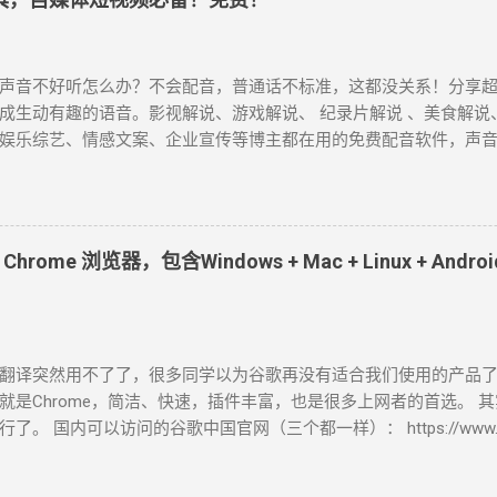
声音不好听怎么办？不会配音，普通话不标准，这都没关系！分享超
成生动有趣的语音。影视解说、游戏解说、 纪录片解说 、美食解说
娱乐综艺、情感文案、企业宣传等博主都在用的免费配音软件，声音接
自媒体短视频必备！ 1、Microsoft Azure Azure是微软旗下的一
体的 400 种神经网络语音，通过简单地调整语速、音调、发音和停
配的流畅、发音逼真自然的AI语音生成器。 截至目前为止，中文配
辰、晓涵、晓墨、晓秋、晓辰、晓睿、晓双、晓颜、晓悠、晓梦、晓
ome 浏览器，包含Windows + Mac + Linux + Andr
、云野 、云枫、云皓、云健、云夏、云泽。 最近新增方言版的 云希(
吉鲁) 、 云登 (男，河南) 、晓北 (女，东北) 、 晓妮 (女，陕西)。 
普通话)、 雲哲 ( 男 ，台湾普通话) 、 曉曼 (女，粤语)、 曉佳 (女，粤
瓜、抖音、快手等视频平台里，我们所听到最多的就是 云希 的声音。 A
翻译突然用不了了，很多同学以为谷歌再没有适合我们使用的产品
azure.microsoft.com/zh-cn/services/cognitive-services/text-to
就是Chrome，简洁、快速，插件丰富，也是很多上网者的首选。 
) 使用心得： 无需注册登录即可免费使用，不会存储你的数据，也无
了。 国内可以访问的谷歌中国官网（三个都一样）： https://www.googl
软件，录制已生成的音频。 2、Clipchamp Clipchamp是微
www.google.cn/chrome/ index.html https://www.google.cn/intl/zh-
视频编辑器。 所有人都能轻松在浏览器中编辑视频，让任何人都能讲
页文件。 注意：在这里，你直接点击下载按钮，下载下来的“ChromeSe
无限无水印导出，高达1080p (HD) 的导出分辨率，免费的音频、